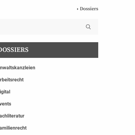
Dossiers
DOSSIERS
nwaltskanzleien
rbeitsrecht
igital
vents
achliteratur
amilienrecht