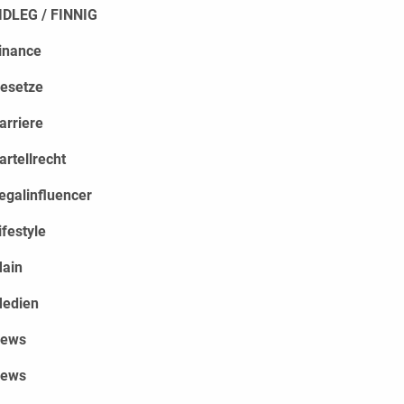
IDLEG / FINNIG
inance
esetze
arriere
artellrecht
egalinfluencer
ifestyle
ain
edien
ews
ews