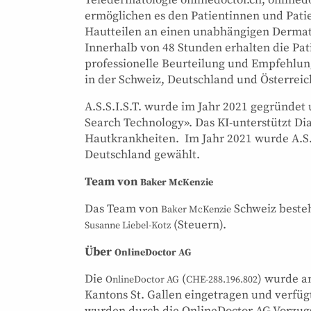
ermöglichen es den Patientinnen und Pati
Hautteilen an einen unabhängigen Dermato
Innerhalb von 48 Stunden erhalten die Pat
professionelle Beurteilung und Empfehlun
in der Schweiz, Deutschland und Österreic
A.S.S.I.S.T. wurde im Jahr 2021 gegründet 
Search Technology». Das KI-unterstützt Di
Hautkrankheiten. Im Jahr 2021 wurde A.S.S
Deutschland gewählt.
Team von
Baker McKenzie
Das Team von
Schweiz beste
Baker McKenzie
(Steuern).
Susanne Liebel-Kotz
Über
OnlineDoctor AG
Die
(
) wurde a
OnlineDoctor AG
CHE-288.196.802
Kantons St. Gallen eingetragen und verfüg
wurden durch die OnlineDoctor AG Vorzugs