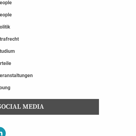
eople
eople
olitik
trafrecht
tudium
rteile
eranstaltungen
oung
SOCIAL MEDIA