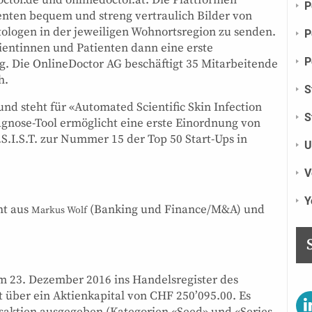
P
enten bequem und streng vertraulich Bilder von
logen in der jeweiligen Wohnortsregion zu senden.
P
ientinnen und Patienten dann eine erste
P
g. Die OnlineDoctor AG beschäftigt 35 Mitarbeitende
h.
S
und steht für «Automated Scientific Skin Infection
S
agnose-Tool ermöglicht eine erste Einordnung von
.I.S.T. zur Nummer 15 der Top 50 Start-Ups in
U
V
Y
ht aus
(Banking und Finance/M&A) und
Markus Wolf
m 23. Dezember 2016 ins Handelsregister des
t über ein Aktienkapital von CHF 250’095.00. Es
aktien ausgegeben (Kategorien «Seed» und «Series