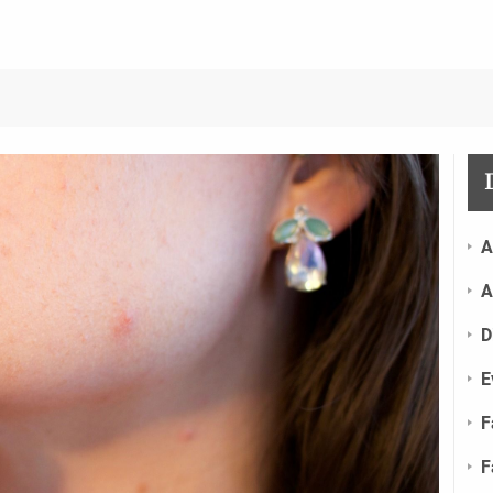
A
A
D
E
F
F