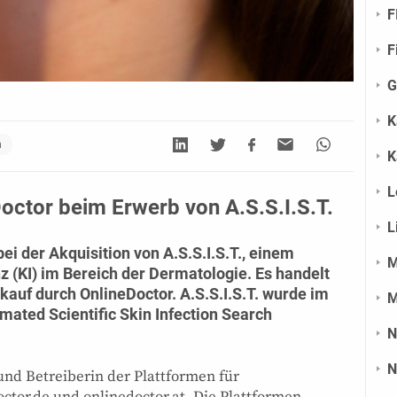
F
F
G
K
n
K
L
octor beim Erwerb von A.S.S.I.S.T.
L
i der Akquisition von A.S.S.I.S.T., einem
M
nz (KI) im Bereich der Dermatologie. Es handelt
auf durch OnlineDoctor. A.S.S.I.S.T. wurde im
M
mated Scientific Skin Infection Search
N
N
und Betreiberin der Plattformen für
ctor.de und onlinedoctor.at. Die Plattformen