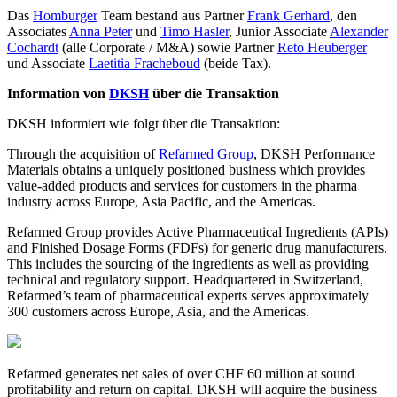
Das
Homburger
Team bestand aus Partner
Frank Gerhard
, den
Associates
Anna Peter
und
Timo Hasler
, Junior Associate
Alexander
Cochardt
(alle Corporate / M&A) sowie Partner
Reto Heuberger
und Associate
Laetitia Fracheboud
(beide Tax).
Information von
DKSH
über die Transaktion
DKSH informiert wie folgt über die Transaktion:
Through the acquisition of
Refarmed Group
, DKSH Performance
Materials obtains a uniquely positioned business which provides
value-added products and services for customers in the pharma
industry across Europe, Asia Pacific, and the Americas.
Refarmed Group provides Active Pharmaceutical Ingredients (APIs)
and Finished Dosage Forms (FDFs) for generic drug manufacturers.
This includes the sourcing of the ingredients as well as providing
technical and regulatory support. Headquartered in Switzerland,
Refarmed’s team of pharmaceutical experts serves approximately
300 customers across Europe, Asia, and the Americas.
Refarmed generates net sales of over CHF 60 million at sound
profitability and return on capital. DKSH will acquire the business