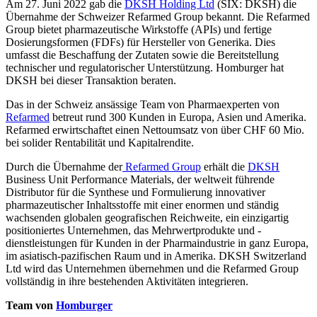
Am 27. Juni 2022 gab die
DKSH Holding Ltd
(SIX: DKSH) die
Übernahme der Schweizer Refarmed Group bekannt. Die Refarmed
Group bietet pharmazeutische Wirkstoffe (APIs) und fertige
Dosierungsformen (FDFs) für Hersteller von Generika. Dies
umfasst die Beschaffung der Zutaten sowie die Bereitstellung
technischer und regulatorischer Unterstützung. Homburger hat
DKSH bei dieser Transaktion beraten.
Das in der Schweiz ansässige Team von Pharmaexperten von
Refarmed
betreut rund 300 Kunden in Europa, Asien und Amerika.
Refarmed erwirtschaftet einen Nettoumsatz von über CHF 60 Mio.
bei solider Rentabilität und Kapitalrendite.
Durch die Übernahme der
Refarmed Group
erhält die
DKSH
Business Unit Performance Materials, der weltweit führende
Distributor für die Synthese und Formulierung innovativer
pharmazeutischer Inhaltsstoffe mit einer enormen und ständig
wachsenden globalen geografischen Reichweite, ein einzigartig
positioniertes Unternehmen, das Mehrwertprodukte und -
dienstleistungen für Kunden in der Pharmaindustrie in ganz Europa,
im asiatisch-pazifischen Raum und in Amerika. DKSH Switzerland
Ltd wird das Unternehmen übernehmen und die Refarmed Group
vollständig in ihre bestehenden Aktivitäten integrieren.
Team von
Homburger