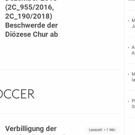
(2C_955/2016,
2C_190/2018)
M
Beschwerde der
J
Diözese Chur ab
A
A
M
l
P
S
Verbilligung der
Lesezeit:
< 1
Min