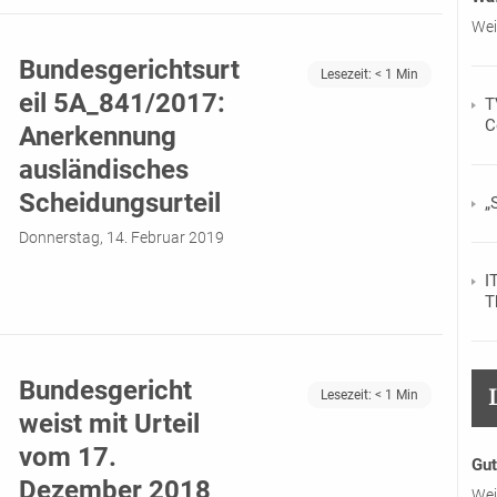
Wei
Bundesgerichtsurt
Lesezeit:
< 1
Min
eil 5A_841/2017:
T
C
Anerkennung
ausländisches
Scheidungsurteil
„
Donnerstag, 14. Februar 2019
I
T
Bundesgericht
Lesezeit:
< 1
Min
weist mit Urteil
vom 17.
Gut
Dezember 2018
Wei