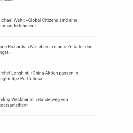
ichael Welti: «Global Citizens sind eine
ahrhundertchance»
nne Richards: «Wir leben in einem Zeitalter der
ngst»
ichel Longhini: «China-Aktien passen in
angfristige Portfolios»
hilipp Weckherlin: «Hände weg von
taatsanleihen»