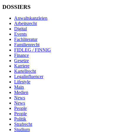
DOSSIERS
Anwaltskanzleien
Arbeitsrecht
Digital
Events
Fachliteratur
Familienrecht
FIDLEG / FINNIG
Finance
Gesetze
Karriere
Kartellrecht
Legalinfluencer
Lifestyle
Main
Medien
News
News
People
People
Politik
Strafrecht
Studium