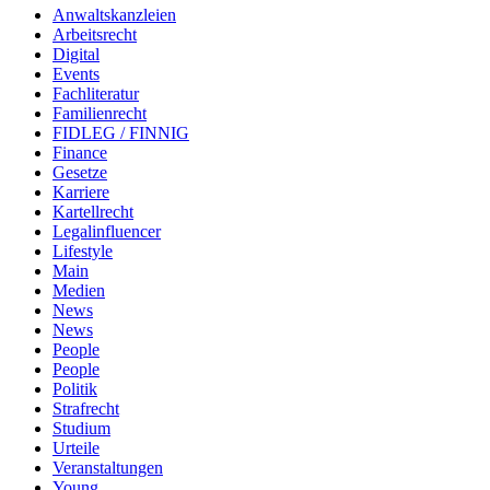
Anwaltskanzleien
Arbeitsrecht
Digital
Events
Fachliteratur
Familienrecht
FIDLEG / FINNIG
Finance
Gesetze
Karriere
Kartellrecht
Legalinfluencer
Lifestyle
Main
Medien
News
News
People
People
Politik
Strafrecht
Studium
Urteile
Veranstaltungen
Young