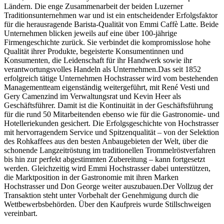
Ländern. Die enge Zusammenarbeit der beiden Luzerner
Traditionsunternehmen war und ist ein entscheidender Erfolgsfaktor
für die herausragende Barista-Qualität von Emmi Caffè Latte. Beide
Unternehmen blicken jeweils auf eine über 100-jährige
Firmengeschichte zurück. Sie verbindet die kompromisslose hohe
Qualität ihrer Produkte, begeisterte Konsumentinnen und
Konsumenten, die Leidenschaft für ihr Handwerk sowie ihr
verantwortungsvolles Handeln als Unternehmen.Das seit 1852
erfolgreich tätige Unternehmen Hochstrasser wird vom bestehenden
Managementteam eigenständig weitergeführt, mit René Vesti und
Gery Camenzind im Verwaltungsrat und Kevin Heer als
Geschäftsführer. Damit ist die Kontinuität in der Geschäftsführung
für die rund 50 Mitarbeitenden ebenso wie für die Gastronomie- und
Hotelleriekunden gesichert. Die Erfolgsgeschichte von Hochstrasser
mit hervorragendem Service und Spitzenqualität – von der Selektion
des Rohkaffees aus den besten Anbaugebieten der Welt, über die
schonende Langzeitröstung im traditionellen Trommelröstverfahren
bis hin zur perfekt abgestimmten Zubereitung – kann fortgesetzt
werden. Gleichzeitig wird Emmi Hochstrasser dabei unterstützen,
die Marktposition in der Gastronomie mit ihren Marken
Hochstrasser und Don George weiter auszubauen.Der Vollzug der
Transaktion steht unter Vorbehalt der Genehmigung durch die
Wettbewerbsbehörden. Über den Kaufpreis wurde Stillschweigen
vereinbart.