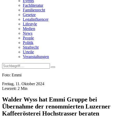
Events
Fachliteratur
Familienrecht
Gesetze
Legalinfluencer
Lifestyle
Medien
News
People
Politik
Strafrecht
Urteile
Veranstaltungen
Foto: Emmi
Freitag, 11. Oktober 2024
Lesezeit:
2
Min
Walder Wyss hat Emmi Gruppe bei
Übernahme der renommierten Luzerner
Kaffeerösterei Hochstrasser beraten