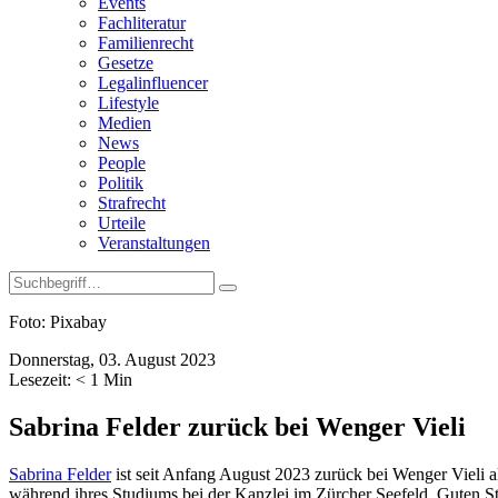
Events
Fachliteratur
Familienrecht
Gesetze
Legalinfluencer
Lifestyle
Medien
News
People
Politik
Strafrecht
Urteile
Veranstaltungen
Foto: Pixabay
Donnerstag, 03. August 2023
Lesezeit:
< 1
Min
Sabrina Felder zurück bei Wenger Vieli
Sabrina Felder
ist seit Anfang August 2023 zurück bei Wenger Vieli a
während ihres Studiums bei der Kanzlei im Zürcher Seefeld. Guten Sta