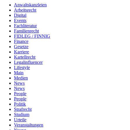
Anwaltskanzleien
Arbeitsrecht
Digital
Events
Fachliteratur
Familienrecht
FIDLEG / FINNIG
Finance
Gesetze
Karriere
Kartellrecht
Legalinfluencer
Lifestyle
Main
Medien
News
News
People
People
Politik
Strafrecht
Studium
Urteile
Veranstaltungen