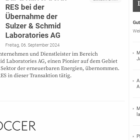
RES bei der
Übernahme der
Gut
Sulzer & Schmid
Wei
Laboratories AG
Freitag, 06. September 2024
M
nternehmen und Dienstleister im Bereich
J
id Laboratories AG, einen Pionier auf dem Gebiet
 Sektor der erneuerbaren Energien, übernommen.
ES in dieser Transaktion tätig.
A
A
M
l
P