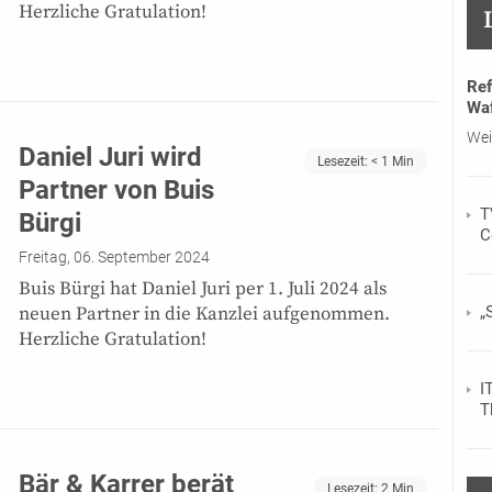
Herzliche Gratulation!
Ref
Waf
Wei
Daniel Juri wird
Lesezeit:
< 1
Min
Partner von Buis
T
Bürgi
C
Freitag, 06. September 2024
Buis Bürgi hat Daniel Juri per 1. Juli 2024 als
neuen Partner in die Kanzlei aufgenommen.
„
Herzliche Gratulation!
I
T
Bär & Karrer berät
Lesezeit:
2
Min