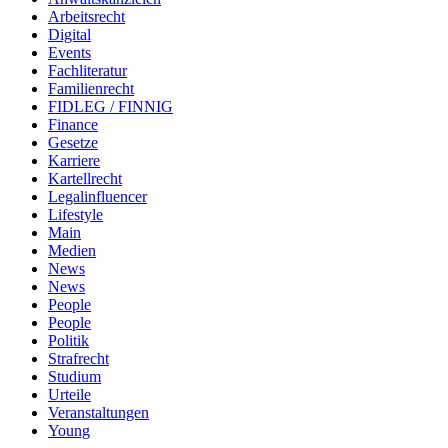
Arbeitsrecht
Digital
Events
Fachliteratur
Familienrecht
FIDLEG / FINNIG
Finance
Gesetze
Karriere
Kartellrecht
Legalinfluencer
Lifestyle
Main
Medien
News
News
People
People
Politik
Strafrecht
Studium
Urteile
Veranstaltungen
Young