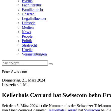
Events
Fachliteratur
Familienrecht
Gesetze
Legalinfluencer
Lifestyle
Medien
News
People
Politik
Strafrecht
Urteile
Veranstaltungen
Foto: Swisscom
Donnerstag, 21. März 2024
Lesezeit:
< 1
Min
Kellerhals Carrard hat Swisscom beim Er
Seit dem 5. März 2024 ist die Nummer eins der Schweizer Telekom
von Open-Source-Lösungen.
Kellerhals Carrard
hat
Swisscom
bei di