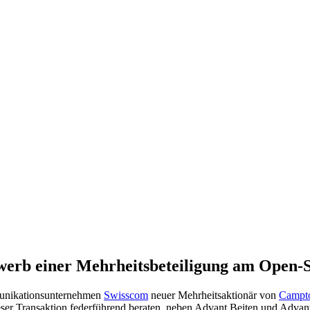
werb einer Mehrheitsbeteiligung am Open-
munikationsunternehmen
Swisscom
neuer Mehrheitsaktionär von
Campt
eser Transaktion federführend beraten, neben Advant Beiten und Advant