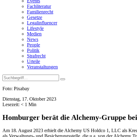
Events
Fachliteratur
Familienrecht
Gesetze
Legalinfluencer
Lifestyle
Medien
News
People
Politik
Strafrecht
Urteile
Veranstaltungen
Foto: Pixabay
Dienstag, 17. Oktober 2023
Lesezeit:
< 1
Min
Homburger berät die Alchemy-Gruppe bei 
Am 18. August 2023 erhielt die Alchemy US Holdco 1, LLC als Kred
als Verwaltungs- und Besicherungsstelle, die u.a. von der Alchemy T