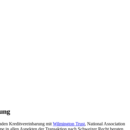
rung
nden Kreditvereinbarung mit
Wilmington Trust
, National Association
e in allen Aspekten der Transaktion nach Schweizer Recht beraten.