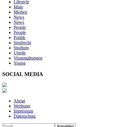
Lifestyle
Main
Medien
News
News
People
People
Politik
Strafrecht
Studium
Urteile
Veranstaltungen
Young
SOCIAL MEDIA
About
Werbung
Impressum
Datenschutz