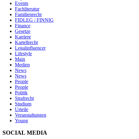
Events
Fachliteratur
Familienrecht
FIDLEG / FINNIG
Finance
Gesetze
Karriere
Kartellrecht
Legalinfluencer
Lifestyle
Main
Medien
News
News
People
People
Politik
Strafrecht
Studium
Urteile
Veranstaltungen
Young
SOCIAL MEDIA