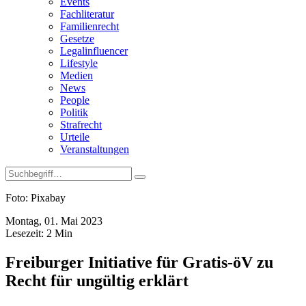
Events
Fachliteratur
Familienrecht
Gesetze
Legalinfluencer
Lifestyle
Medien
News
People
Politik
Strafrecht
Urteile
Veranstaltungen
Foto: Pixabay
Montag, 01. Mai 2023
Lesezeit:
2
Min
Freiburger Initiative für Gratis-öV zu
Recht für ungültig erklärt