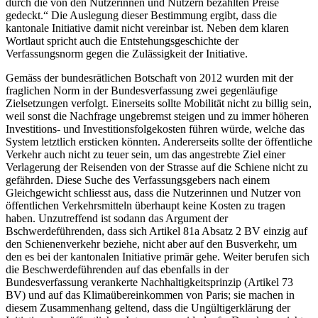
durch die von den Nutzerinnen und Nutzern bezahlten Preise
gedeckt.“ Die Auslegung dieser Bestimmung ergibt, dass die
kantonale Initiative damit nicht vereinbar ist. Neben dem klaren
Wortlaut spricht auch die Entstehungsgeschichte der
Verfassungsnorm gegen die Zulässigkeit der Initiative.
Gemäss der bundesrätlichen Botschaft von 2012 wurden mit der
fraglichen Norm in der Bundesverfassung zwei gegenläufige
Zielsetzungen verfolgt. Einerseits sollte Mobilität nicht zu billig sein,
weil sonst die Nachfrage ungebremst steigen und zu immer höheren
Investitions- und Investitionsfolgekosten führen würde, welche das
System letztlich ersticken könnten. Andererseits sollte der öffentliche
Verkehr auch nicht zu teuer sein, um das angestrebte Ziel einer
Verlagerung der Reisenden von der Strasse auf die Schiene nicht zu
gefährden. Diese Suche des Verfassungsgebers nach einem
Gleichgewicht schliesst aus, dass die Nutzerinnen und Nutzer von
öffentlichen Verkehrsmitteln überhaupt keine Kosten zu tragen
haben. Unzutreffend ist sodann das Argument der
Bschwerdeführenden, dass sich Artikel 81a Absatz 2 BV einzig auf
den Schienenverkehr beziehe, nicht aber auf den Busverkehr, um
den es bei der kantonalen Initiative primär gehe. Weiter berufen sich
die Beschwerdeführenden auf das ebenfalls in der
Bundesverfassung verankerte Nachhaltigkeitsprinzip (Artikel 73
BV) und auf das Klimaübereinkommen von Paris; sie machen in
diesem Zusammenhang geltend, dass die Ungültigerklärung der