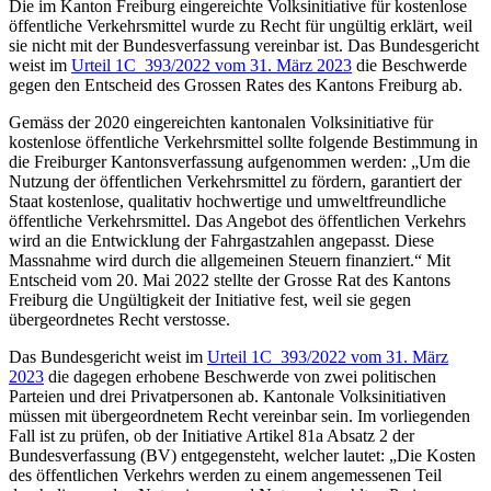
Die im Kanton Freiburg eingereichte Volksinitiative für kostenlose
öffentliche Verkehrsmittel wurde zu Recht für ungültig erklärt, weil
sie nicht mit der Bundesverfassung vereinbar ist. Das Bundesgericht
weist im
Urteil 1C_393/2022 vom 31. März 2023
die Beschwerde
gegen den Entscheid des Grossen Rates des Kantons Freiburg ab.
Gemäss der 2020 eingereichten kantonalen Volksinitiative für
kostenlose öffentliche Verkehrsmittel sollte folgende Bestimmung in
die Freiburger Kantonsverfassung aufgenommen werden: „Um die
Nutzung der öffentlichen Verkehrsmittel zu fördern, garantiert der
Staat kostenlose, qualitativ hochwertige und umweltfreundliche
öffentliche Verkehrsmittel. Das Angebot des öffentlichen Verkehrs
wird an die Entwicklung der Fahrgastzahlen angepasst. Diese
Massnahme wird durch die allgemeinen Steuern finanziert.“ Mit
Entscheid vom 20. Mai 2022 stellte der Grosse Rat des Kantons
Freiburg die Ungültigkeit der Initiative fest, weil sie gegen
übergeordnetes Recht verstosse.
Das Bundesgericht weist im
Urteil 1C_393/2022 vom 31. März
2023
die dagegen erhobene Beschwerde von zwei politischen
Parteien und drei Privatpersonen ab. Kantonale Volksinitiativen
müssen mit übergeordnetem Recht vereinbar sein. Im vorliegenden
Fall ist zu prüfen, ob der Initiative Artikel 81a Absatz 2 der
Bundesverfassung (BV) entgegensteht, welcher lautet: „Die Kosten
des öffentlichen Verkehrs werden zu einem angemessenen Teil