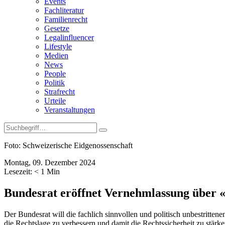
Events
Fachliteratur
Familienrecht
Gesetze
Legalinfluencer
Lifestyle
Medien
News
People
Politik
Strafrecht
Urteile
Veranstaltungen
Foto: Schweizerische Eidgenossenschaft
Montag, 09. Dezember 2024
Lesezeit:
< 1
Min
Bundesrat eröffnet Vernehmlassung über
Der Bundesrat will die fachlich sinnvollen und politisch unbestritt
die Rechtslage zu verbessern und damit die Rechtssicherheit zu stä