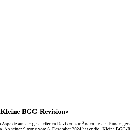
 «Kleine BGG-Revision»
enen Aspekte aus der gescheiterten Revision zur Änderung des Bundesge
rken. An seiner Sitzung vom 6. Dezember 2024 hat er die „Kleine BGG-