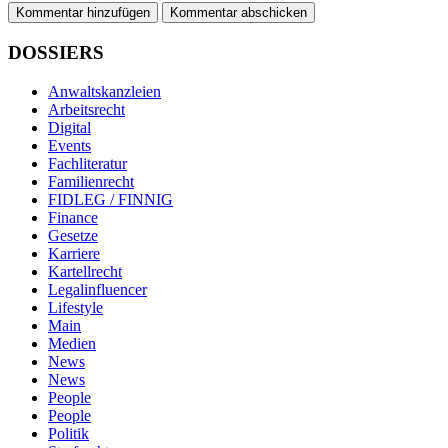
Kommentar hinzufügen
DOSSIERS
Anwaltskanzleien
Arbeitsrecht
Digital
Events
Fachliteratur
Familienrecht
FIDLEG / FINNIG
Finance
Gesetze
Karriere
Kartellrecht
Legalinfluencer
Lifestyle
Main
Medien
News
News
People
People
Politik