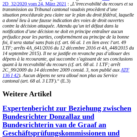
2D_32/2020 vom 24. März 2021
: „
L’irrecevabilité du recours et sa
transmission au Tribunal cantonal vaudois procèdent d’une
situation procédurale peu claire sur le plan du droit fédéral, laquelle
a donné lieu à une fausse indication des voies de droit ouvertes
contre la décision attaquée. Attendu qu’un tel défaut dans la
notification d’une décision ne doit en principe entraîner aucun
préjudice pour les parties, conformément au principe de la bonne
foi, il sera statué sans frais (cf. art. 66 al. 1 en lien avec l‘
art. 49
LTF
; arrêts 4A_641/2016 du 12 décembre 2016 et 4A_448/2015 du
14 septembre 2015). Il ne se justifie en revanche pas d’allouer des
dépens à la recourante, qui succombe s’agissant de ses conclusions
quant à la recevabilité du recours (cf.
art. 68 al. 1 LTF
; arrêt
2C_99/2009 du 14 décembre 2009 consid. 3, non publié aux
ATF
136 I 42
). Aucun dépens ne sera alloué non plus au Service
cantonal (
art. 68 al. 3 LTF
).
“ (E.3)
Weitere Artikel
Expertenbericht zur Beziehung zwischen
Bundesrichter Donzallaz und
Bundesrichterin van de Graaf an
Geschäftsprüfungskommissionen und