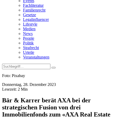
Events
Fachliteratur
Familienrecht
Gesetze
Legalinfluencer
Lifestyle
Medien
News
People
Politik
Strafrecht
Urteile
Veranstaltungen
Foto: Pixabay
Donnerstag, 28. Dezember 2023
Lesezeit:
2
Min
Bär & Karrer berät AXA bei der
strategischen Fusion von drei
Immobilienfonds zum «AXA Real Estate