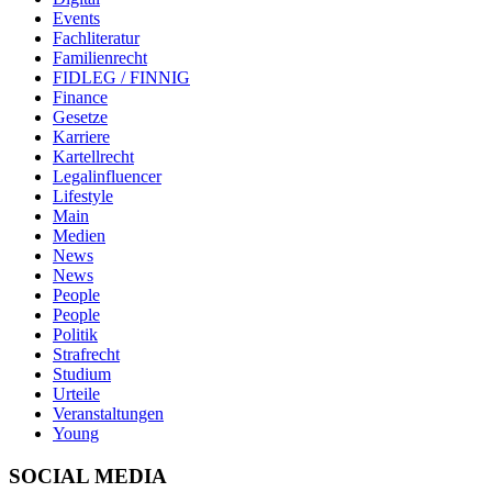
Events
Fachliteratur
Familienrecht
FIDLEG / FINNIG
Finance
Gesetze
Karriere
Kartellrecht
Legalinfluencer
Lifestyle
Main
Medien
News
News
People
People
Politik
Strafrecht
Studium
Urteile
Veranstaltungen
Young
SOCIAL MEDIA