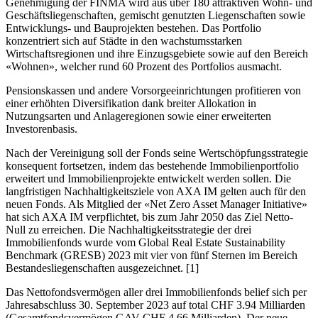
Genehmigung der FINMA wird aus über 180 attraktiven Wohn- und
Geschäftsliegenschaften, gemischt genutzten Liegenschaften sowie
Entwicklungs- und Bauprojekten bestehen. Das Portfolio
konzentriert sich auf Städte in den wachstumsstarken
Wirtschaftsregionen und ihre Einzugsgebiete sowie auf den Bereich
«Wohnen», welcher rund 60 Prozent des Portfolios ausmacht.
Pensionskassen und andere Vorsorgeeinrichtungen profitieren von
einer erhöhten Diversifikation dank breiter Allokation in
Nutzungsarten und Anlageregionen sowie einer erweiterten
Investorenbasis.
Nach der Vereinigung soll der Fonds seine Wertschöpfungsstrategie
konsequent fortsetzen, indem das bestehende Immobilienportfolio
erweitert und Immobilienprojekte entwickelt werden sollen. Die
langfristigen Nachhaltigkeitsziele von AXA IM gelten auch für den
neuen Fonds. Als Mitglied der «Net Zero Asset Manager Initiative»
hat sich AXA IM verpflichtet, bis zum Jahr 2050 das Ziel Netto-
Null zu erreichen. Die Nachhaltigkeitsstrategie der drei
Immobilienfonds wurde vom Global Real Estate Sustainability
Benchmark (GRESB) 2023 mit vier von fünf Sternen im Bereich
Bestandesliegenschaften ausgezeichnet. [1]
Das Nettofondsvermögen aller drei Immobilienfonds belief sich per
Jahresabschluss 30. September 2023 auf total CHF 3.94 Milliarden
(Gesamtfondsvermögen GAV CHF 4.66 Milliarden). Der neue