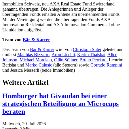
Immobilien Schweiz, neu AXA Real Estate Fund Switzerland
genannt, übertragen. Die Anlegerinnen und Anleger der
übertragenden Fonds erhalten Anteile am übernehmenden Fonds.
Mit der Vereinigung werden die übertragenden Fonds AXA
Immovation Residental und AXA Immovation Commercial ohne
Liquidation aufgelöst.
Team von
Bär & Karrer
Das Team von
Bär & Karrer
wird von
Christoph Suter
geleitet und
umfasst
Matthias Bizzarro
,
Aron Liechti
,
Kerim Tbaishat
,
Alice
Johnson
,
Michael Morelato
,
Ollin Söllner
,
Bruno Perriard
, Leotrim
Berisha und
Marko Calusic
(alle Steuern) sowie
Corrado Rampini
und Jessica Messerli (beide Immobilien)
Weitere Artikel
Homburger hat Givaudan bei einer
strategischen Beteiligung an Microcaps
beraten
Mittwoch, 29. Juli 2026
Lesezeit:
2
Min