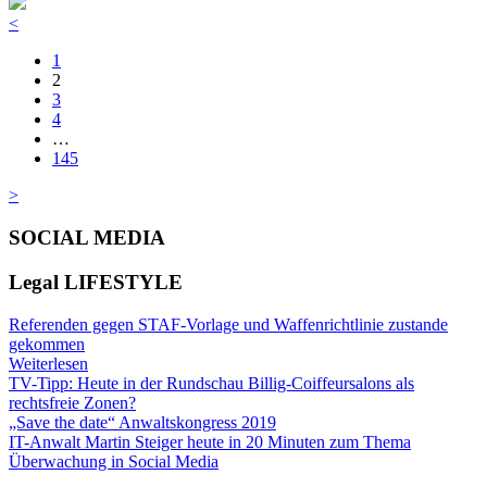
<
1
2
3
4
…
145
>
SOCIAL MEDIA
Legal LIFESTYLE
Referenden gegen STAF-Vorlage und Waffenrichtlinie zustande
gekommen
Weiterlesen
TV-Tipp: Heute in der Rundschau Billig-Coiffeursalons als
rechtsfreie Zonen?
„Save the date“ Anwaltskongress 2019
IT-Anwalt Martin Steiger heute in 20 Minuten zum Thema
Überwachung in Social Media