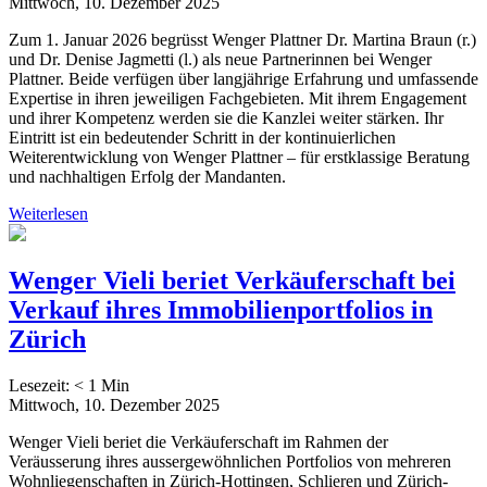
Mittwoch, 10. Dezember 2025
Zum 1. Januar 2026 begrüsst Wenger Plattner Dr. Martina Braun (r.)
und Dr. Denise Jagmetti (l.) als neue Partnerinnen bei Wenger
Plattner. Beide verfügen über langjährige Erfahrung und umfassende
Expertise in ihren jeweiligen Fachgebieten. Mit ihrem Engagement
und ihrer Kompetenz werden sie die Kanzlei weiter stärken. Ihr
Eintritt ist ein bedeutender Schritt in der kontinuierlichen
Weiterentwicklung von Wenger Plattner – für erstklassige Beratung
und nachhaltigen Erfolg der Mandanten.
Weiterlesen
Wenger Vieli beriet Ver­käu­fer­schaft bei
Ver­kauf ihres Im­mo­bi­li­en­port­fo­li­os in
Zürich
Lesezeit:
< 1
Min
Mittwoch, 10. Dezember 2025
Wenger Vieli beriet die Verkäuferschaft im Rahmen der
Veräusserung ihres aussergewöhnlichen Portfolios von mehreren
Wohnliegenschaften in Zürich-Hottingen, Schlieren und Zürich-