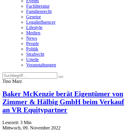
Events
Fachliteratur
Familienrecht
Gesetze
Legalinfluencer
Lifestyle
Medien
News
People
Politik
Strafrecht
Urteile
Veranstaltungen
Tino Marz
Baker McKenzie berät Eigentümer von
Zimmer & Hälbig GmbH beim Verkauf
an VR Equitypartner
Lesezeit:
3
Min
Mittwoch, 09. November 2022