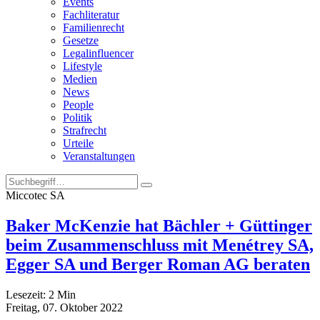
Events
Fachliteratur
Familienrecht
Gesetze
Legalinfluencer
Lifestyle
Medien
News
People
Politik
Strafrecht
Urteile
Veranstaltungen
Miccotec SA
Baker McKenzie hat Bächler + Güttinger
beim Zusammenschluss mit Menétrey SA,
Egger SA und Berger Roman AG beraten
Lesezeit:
2
Min
Freitag, 07. Oktober 2022