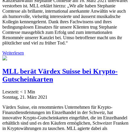
Kanzleianwältin Stephanie Comtesse am 16. März 2021 unerwartet
verstorben ist. MLL erklärt hierzu: „Wir alle haben Stephanie
Comtesse als brillante, international anerkannte Anwältin wie auch
als humorvolle, vielseitig interessierte und äusserst musikalische
Kollegin kennengelernt. Dank ihres Fachwissens und ihres
bedingungslosen Einsatzes für unsere Klienten trug Stephanie
Comtesse massgeblich zum Erfolg und zum internationalen
Renommée unserer Kanzlei bei. Umso betroffener macht uns ihr
plötzlicher und viel zu früher Tod.“
Weiterlesen
MLL berät Värdex Suisse bei Krypto-
Gutscheinkarten
Lesezeit:
< 1
Min
Sonntag, 21. März 2021
Värdex Suisse, ein renommiertes Unternehmen für Krypto-
Finanzdienstleistungen im Einzelhandel in der Schweiz, hat
innovative Krypto-Gutscheinkarten eingeführt, die im Einzelhandel
erhältlich sind und es den Käufern ermöglichen, Schweizer Franken
in Kryptowährungen zu tauschen. MLL agierte dabei als