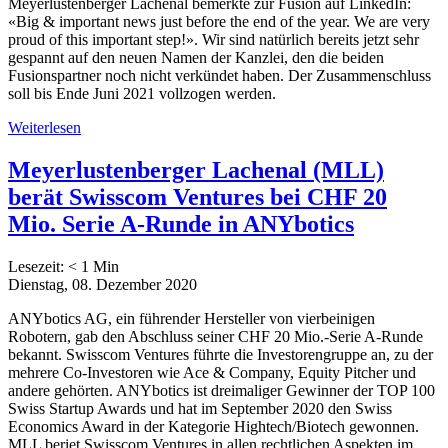
Meyerlustenberger Lachenal bemerkte zur Fusion auf LinkedIn:
«Big & important news just before the end of the year. We are very
proud of this important step!». Wir sind natürlich bereits jetzt sehr
gespannt auf den neuen Namen der Kanzlei, den die beiden
Fusionspartner noch nicht verkündet haben. Der Zusammenschluss
soll bis Ende Juni 2021 vollzogen werden.
Weiterlesen
Meyerlustenberger Lachenal (MLL)
berät Swisscom Ventures bei CHF 20
Mio. Serie A-Runde in ANYbotics
Lesezeit:
< 1
Min
Dienstag, 08. Dezember 2020
ANYbotics AG, ein führender Hersteller von vierbeinigen
Robotern, gab den Abschluss seiner CHF 20 Mio.-Serie A-Runde
bekannt. Swisscom Ventures führte die Investorengruppe an, zu der
mehrere Co-Investoren wie Ace & Company, Equity Pitcher und
andere gehörten. ANYbotics ist dreimaliger Gewinner der TOP 100
Swiss Startup Awards und hat im September 2020 den Swiss
Economics Award in der Kategorie Hightech/Biotech gewonnen.
MLL beriet Swisscom Ventures in allen rechtlichen Aspekten im