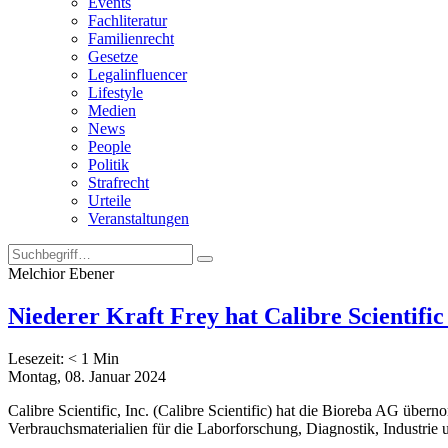
Events
Fachliteratur
Familienrecht
Gesetze
Legalinfluencer
Lifestyle
Medien
News
People
Politik
Strafrecht
Urteile
Veranstaltungen
Melchior Ebener
Niederer Kraft Frey hat Calibre Scientif
Lesezeit:
< 1
Min
Montag, 08. Januar 2024
Calibre Scientific, Inc. (Calibre Scientific) hat die Bioreba AG über
Verbrauchsmaterialien für die Laborforschung, Diagnostik, Industrie u