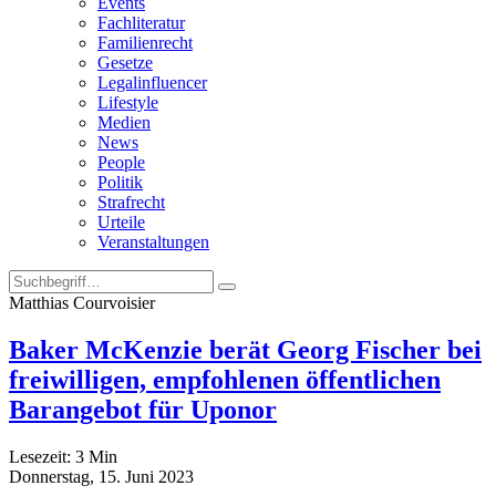
Events
Fachliteratur
Familienrecht
Gesetze
Legalinfluencer
Lifestyle
Medien
News
People
Politik
Strafrecht
Urteile
Veranstaltungen
Matthias Courvoisier
Baker McKenzie berät Georg Fischer bei
freiwilligen, empfohlenen öffentlichen
Barangebot für Uponor
Lesezeit:
3
Min
Donnerstag, 15. Juni 2023