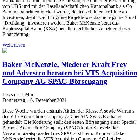
Kapitalmarkt aufnehmen. Die Emission, die unter der Federführung
von UBS und mit der Basellandschaftlichen Kantonalbank als Co-
Administratorin entwickelt wurde, richtet sich in erster Linie an
Investoren, die ihr Geld in grüne Projekte wie das neue grüne Spital
"Dreiklang" investieren wollen. Baker McKenzie berät das
Kantonsspital Aarau (KSA) bei allen rechtlichen Aspekten dieser
Finanzierung.
Weiterlesen
Baker McKenzie, Niederer Kraft Frey
und Advestra beraten bei VT5 Acquisition
Company AG SPAC-Börsengang
Lesezeit:
2
Min
Donnerstag, 16. Dezember 2021
Diese Woche wurden erstmals Aktien der Klasse A sowie Warrants
der VT5 Acquisition Company AG bei SIX Swiss Exchange
gehandelt. Die Kotierung stellt den ersten Börsengang einer Special
Purpose Acquisition Company (SPAC) in der Schweiz dar.
Verwaltungsratspräsident des SPACs ist Heinz Kundert. Baker
McKenzie beriet die VT5 Acquisition Company AG bei der