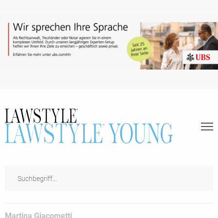
Mar­tina Giac­ometti