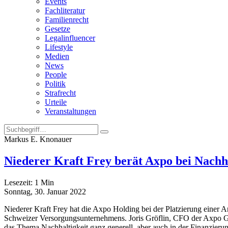
Events
Fachliteratur
Familienrecht
Gesetze
Legalinfluencer
Lifestyle
Medien
News
People
Politik
Strafrecht
Urteile
Veranstaltungen
Markus E. Knonauer
Niederer Kraft Frey berät Axpo bei Nachh
Lesezeit:
1
Min
Sonntag, 30. Januar 2022
Niederer Kraft Frey hat die Axpo Holding bei der Platzierung einer 
Schweizer Versorgungsunternehmens. Joris Gröflin, CFO der Axpo Gru
das Thema Nachhaltigkeit ganz generell, aber auch in der Finanzier