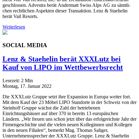
geschlos­sen. Adves­tra berät Ander­matt Swiss Alps AG zu sämt­li­
chen recht­li­chen Aspek­ten die­ser Trans­ak­ti­on. Lenz & Staehelin
berät Vail Resorts.
Weiterlesen
SOCIAL MEDIA
Lenz & Staehelin berät XXXLutz bei
Kauf von LIPO im Wettbewerbsrecht
Lesezeit:
2
Min
Montag, 17. Januar 2022
Die XXXLutz Gruppe setzt ihre Expansion in Europa weiter fort.
Mit dem Kauf der 23 Möbel LIPO Standorte in der Schweiz von der
Steinhoff Gruppe wächst die Zahl der betriebenen
Einrichtungshäuser auf über 370 in bereits 13 europäischen
Ländern. „Wir freuen uns schon jetzt über das erfolgreichste Jahr der
Firmengeschichte und die vielen neuen Kolleginnen und Kollegen
in den neuen Filialen“, bemerkt Mag. Thomas Saliger,
Unternehmenssprecher der XXXLutz Gruppe. Lenz & Staehelin