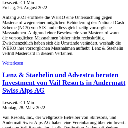
Lesezeit:
< 1
Min
Freitag, 26. August 2022
Anfang 2021 eröffnete die WEKO eine Untersuchung gegen
Mastercard wegen einer möglichen Behinderung des National Cash
Scheme (NCS) von SIX und erliess gleichzeitig vorsorgliche
Massnahmen. Aufgrund einer Beschwerde von Mastercard waren
die vorsorglichen Massnahmen bisher nicht rechtskräftig.
Zwischenzeitlich haben sich die Umstände verändert, weshalb die
WEKO ihre vorsorglichen Massnahmen aufhebt. Lenz & Staehelin
vertritt Mastercard in diesem Verfahren.
Weiterlesen
Lenz & Staehelin und Advestra beraten
Investment von Vail Resorts in Ander­matt
Swiss Alps AG
Lesezeit:
< 1
Min
Montag, 28. März 2022
Vail Resorts, Inc., der welt­gröss­te Betrei­ber von Ski­re­sorts, und
Ander­matt Swiss Alps AG haben eine Ver­ein­ba­rung über ein Invest­
ment von Vail Resorts, Inc. in die Desti­na­ti­on Ander­matt-Sedrun