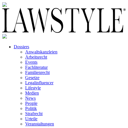
Dossiers
Anwaltskanzleien
Arbeitsrecht
Events
Fachliteratur
Familienrecht
Gesetze
Legalinfluencer
Lifestyle
Medien
News
People
Politik
Strafrecht
Urteile
Veranstaltungen