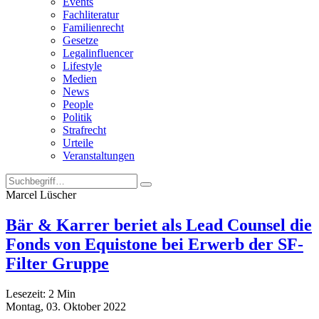
Events
Fachliteratur
Familienrecht
Gesetze
Legalinfluencer
Lifestyle
Medien
News
People
Politik
Strafrecht
Urteile
Veranstaltungen
Marcel Lüscher
Bär & Karrer beriet als Lead Counsel die
Fonds von Equistone bei Erwerb der SF-
Filter Gruppe
Lesezeit:
2
Min
Montag, 03. Oktober 2022