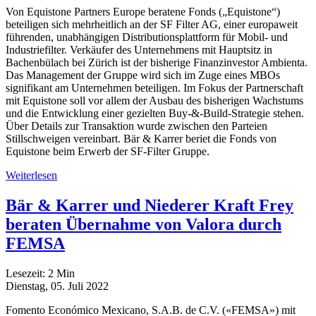
Von Equistone Partners Europe beratene Fonds („Equistone“)
beteiligen sich mehrheitlich an der SF Filter AG, einer europaweit
führenden, unabhängigen Distributionsplattform für Mobil- und
Industriefilter. Verkäufer des Unternehmens mit Hauptsitz in
Bachenbülach bei Zürich ist der bisherige Finanzinvestor Ambienta.
Das Management der Gruppe wird sich im Zuge eines MBOs
signifikant am Unternehmen beteiligen. Im Fokus der Partnerschaft
mit Equistone soll vor allem der Ausbau des bisherigen Wachstums
und die Entwicklung einer gezielten Buy-&-Build-Strategie stehen.
Über Details zur Transaktion wurde zwischen den Parteien
Stillschweigen vereinbart. Bär & Karrer beriet die Fonds von
Equistone beim Erwerb der SF-Filter Gruppe.
Weiterlesen
Bär & Karrer und Niederer Kraft Frey
beraten Übernahme von Valora durch
FEMSA
Lesezeit:
2
Min
Dienstag, 05. Juli 2022
Fomento Económico Mexicano, S.A.B. de C.V. («FEMSA») mit