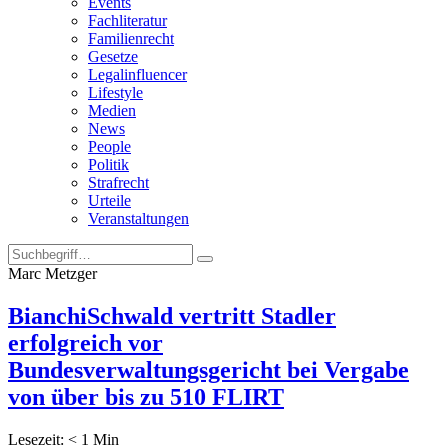
Events
Fachliteratur
Familienrecht
Gesetze
Legalinfluencer
Lifestyle
Medien
News
People
Politik
Strafrecht
Urteile
Veranstaltungen
Marc Metzger
BianchiSchwald vertritt Stadler
erfolgreich vor
Bundesverwaltungsgericht bei Vergabe
von über bis zu 510 FLIRT
Lesezeit:
< 1
Min