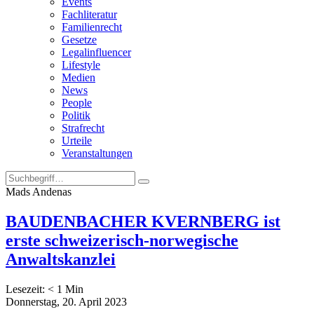
Events
Fachliteratur
Familienrecht
Gesetze
Legalinfluencer
Lifestyle
Medien
News
People
Politik
Strafrecht
Urteile
Veranstaltungen
Mads Andenas
BAUDENBACHER KVERNBERG ist
erste schweizerisch-norwegische
Anwaltskanzlei
Lesezeit:
< 1
Min
Donnerstag, 20. April 2023