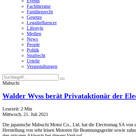
Events
Fachliteratur
Familienrecht
Gesetze
Legalinfluencer
Lifestyle
Medien
News
People
Politik
Strafrecht
Urteile
Veranstaltungen
Mabuchi
Walder Wyss berät Privataktionär der El
Lesezeit:
2
Min
Mittwoch, 21. Juli 2021
Die japanische Mabuchi Motor Co., Ltd. hat die Electromag SA von e
Herstellung von sehr leisen Motoren für Beatmungsgeräte sowie zahnär
den privaten Aktionär bei diesem Verkauf.