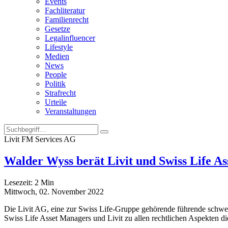
Events
Fachliteratur
Familienrecht
Gesetze
Legalinfluencer
Lifestyle
Medien
News
People
Politik
Strafrecht
Urteile
Veranstaltungen
Livit FM Services AG
Walder Wyss berät Livit und Swiss Life A
Lesezeit:
2
Min
Mittwoch, 02. November 2022
Die Livit AG, eine zur Swiss Life-Gruppe gehörende führende schwei
Swiss Life Asset Managers und Livit zu allen rechtlichen Aspekten di