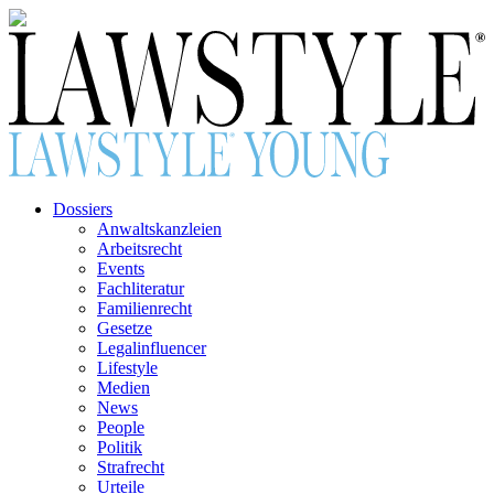
Dossiers
Anwaltskanzleien
Arbeitsrecht
Events
Fachliteratur
Familienrecht
Gesetze
Legalinfluencer
Lifestyle
Medien
News
People
Politik
Strafrecht
Urteile