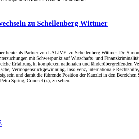
wechseln zu Schellenberg Wittmer
n per heute als Partner von LALIVE zu Schellenberg Wittmer. Dr. Simon
ntersuchungen mit Schwerpunkt auf Wirtschafts- und Finanzkriminalität
eiche Erfahrung in komplexen nationalen und länderübergreifenden Ver
wäsche, Vermögensrückgewinnung, Insolvenz, internationale Rechtshilfe
g sein und damit die führende Position der Kanzlei in den Bereichen S
Petra Spring, Counsel (r.), zu sehen.
E