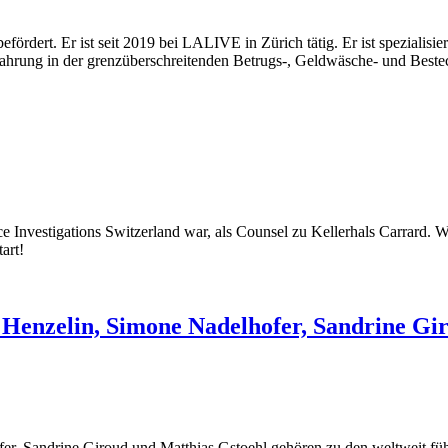
t. Er ist seit 2019 bei LALIVE in Zürich tätig. Er ist spezialisiert au
rung in der grenzüberschreitenden Betrugs-, Geldwäsche- und Beste
 Investigations Switzerland war, als Counsel zu Kellerhals Carrard.
art!
enzelin, Simone Nadelhofer, Sandrine Giro
er, Sandrine Giroud und Matthias Gstoehl gehören zu den weltweit f