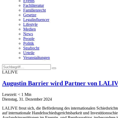
Events
Fachliteratur
Familienrecht
Gesetze
Legalinfluencer
Lifestyle
Medien
News
People
Politik
Strafrecht
Urteile
Veranstaltungen
LALIVE
Augustin Barrier wird Partner von LALI
Lesezeit:
< 1
Min
Dienstag, 31. Dezember 2024
LALIVE freut sich, die Beförderung des internationalen Schiedsrich
auf internationale Handelsschiedsgerichtsbarkeit und Investitionsschie
Auslandsinvestitionen im Energie- und Bergbausektor, insbesondere i