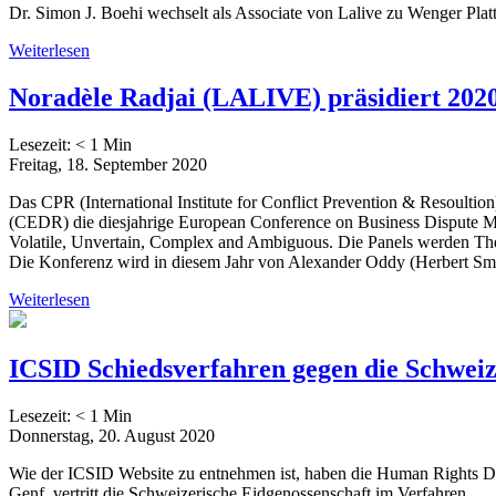
Dr. Simon J. Boehi wechselt als Associate von Lalive zu Wenger Platt
Weiterlesen
Noradèle Radjai (LALIVE) präsidiert 20
Lesezeit:
< 1
Min
Freitag, 18. September 2020
Das CPR (International Institute for Conflict Prevention & Resoult
(CEDR) die diesjahrige European Conference on Business Dispute M
Volatile, Unvertain, Complex and Ambiguous. Die Panels werden Themen
Die Konferenz wird in diesem Jahr von Alexander Oddy (Herbert Smit
Weiterlesen
ICSID Schiedsverfahren gegen die Schweiz e
Lesezeit:
< 1
Min
Donnerstag, 20. August 2020
Wie der ICSID Website zu entnehmen ist, haben die Human Rights Def
Genf, vertritt die Schweizerische Eidgenossenschaft im Verfahren.