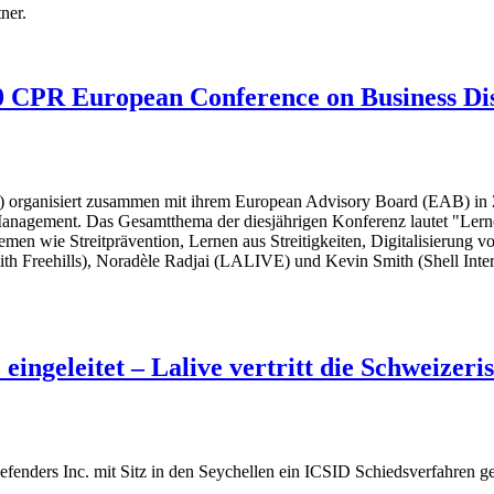
ner.
20 CPR European Conference on Business D
ion) organisiert zusammen mit ihrem European Advisory Board (EAB) in
anagement. Das Gesamtthema der diesjährigen Konferenz lautet "Ler
 wie Streitprävention, Lernen aus Streitigkeiten, Digitalisierung von
h Freehills), Noradèle Radjai (LALIVE) und Kevin Smith (Shell Intern
ingeleitet – Lalive vertritt die Schweizeri
enders Inc. mit Sitz in den Seychellen ein ICSID Schiedsverfahren geg