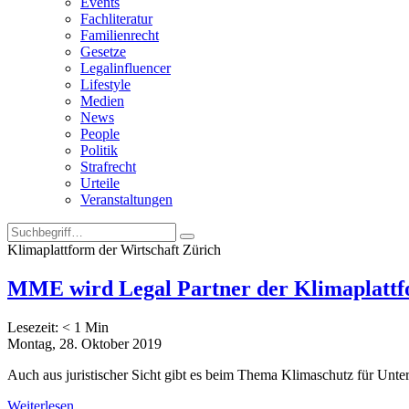
Events
Fachliteratur
Familienrecht
Gesetze
Legalinfluencer
Lifestyle
Medien
News
People
Politik
Strafrecht
Urteile
Veranstaltungen
Klimaplattform der Wirtschaft Zürich
MME wird Legal Partner der Klimaplattf
Lesezeit:
< 1
Min
Montag, 28. Oktober 2019
Auch aus juristischer Sicht gibt es beim Thema Klimaschutz für Un
Weiterlesen