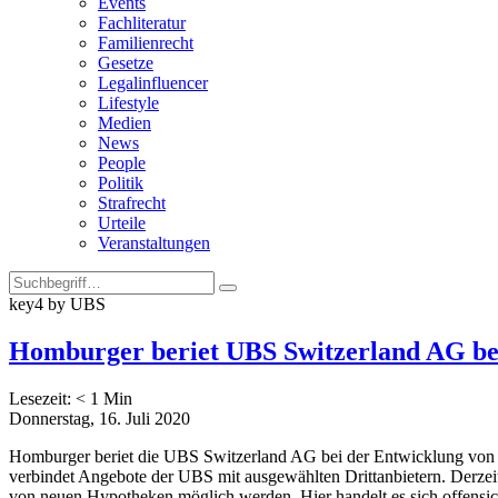
Events
Fachliteratur
Familienrecht
Gesetze
Legalinfluencer
Lifestyle
Medien
News
People
Politik
Strafrecht
Urteile
Veranstaltungen
key4 by UBS
Homburger beriet UBS Switzerland AG be
Lesezeit:
< 1
Min
Donnerstag, 16. Juli 2020
Homburger beriet die UBS Switzerland AG bei der Entwicklung von k
verbindet Angebote der UBS mit ausgewählten Drittanbietern. Derzei
von neuen Hypotheken möglich werden. Hier handelt es sich offensic