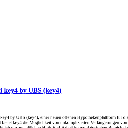
i key4 by UBS (key4)
ey4 by UBS (key4), einer neuen offenen Hypothekenplattform für die
t bietet key4 die Möglichkeit von unkomplizierten Verlängerungen von
htlich um anwaltlichen High-End-Arbeit im regulatorischen Bereich de