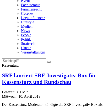
Events
Fachliteratur
Familienrecht
Gesetze
Legalinfluencer
Lifestyle
Medien
News
People
Politik
Strafrecht
Urteile
Veranstaltungen
Kassenturz
SRF lanciert SRF-Investigativ-Box für
Kassensturz und Rundschau
Lesezeit:
< 1
Min
Mittwoch, 10. April 2019
Der Kassensturz-Moderator kündigte die SRF-Investigativ-Box als