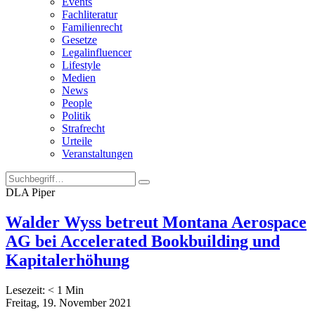
Events
Fachliteratur
Familienrecht
Gesetze
Legalinfluencer
Lifestyle
Medien
News
People
Politik
Strafrecht
Urteile
Veranstaltungen
DLA Piper
Walder Wyss betreut Montana Aerospace
AG bei Accelerated Bookbuilding und
Kapitalerhöhung
Lesezeit:
< 1
Min
Freitag, 19. November 2021