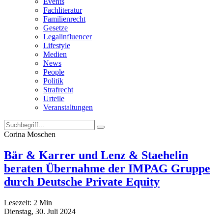
Events
Fachliteratur
Familienrecht
Gesetze
Legalinfluencer
Lifestyle
Medien
News
People
Politik
Strafrecht
Urteile
Veranstaltungen
Corina Moschen
Bär & Karrer und Lenz & Staehelin
beraten Übernahme der IMPAG Gruppe
durch Deutsche Private Equity
Lesezeit:
2
Min
Dienstag, 30. Juli 2024