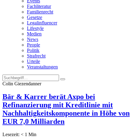
Events
Fachliteratur
Familienrecht
Gesetze
Legalinfluencer
Lifestyle
Medien
News
People
Politik
Strafrecht
Urteile
Veranstaltungen
Colin Giezendanner
Bär & Karrer berät Axpo bei
Refinanzierung mit Kreditlinie mit
Nachhaltigkeitskomponente in Höhe von
EUR 7,0 Milliarden
Lesezeit:
< 1
Min