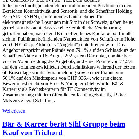
Industrietechnologieunternehmen mit führenden Positionen in den
Bereichen Konnektivität und Sensorik, und die Schaffner Holding
AG (SIX: SAHN), ein führendes Unternehmen für
elektromagnetische Lösungen mit Sitz in der Schweiz, gaben heute
gemeinsam bekannt, dass sie eine verbindliche Vereinbarung
getroffen haben, nach der TE ein öffentliches Kaufangebot für alle
sich im Publikum befindenden Namenaktien von Schaffner in Höhe
von CHF 505 je Aktie (das "Angebot") unterbreiten wird. Das
Angebot entspricht einer Prämie von 79,1% auf den Schlusskurs der
Schaffner-Aktie am 16. August 2023, dem Börsentag unmittelbar
vor der Voranmeldung des Angebots, und einer Prämie von 74,5%
auf den volumengewichteten Durchschnittskurs während der letzten
60 Börsentage vor der Voranmeldung sowie einer Prämie von
50,1% auf den Mindestpreis von CHF 336.4, wie er in einem
Bewertungsbericht von Ernst & Young ermittelt wurde. Bär &
Karrer ist als Rechtsberaterin für TE Connectivity im
Zusammenhang mit dem öffentlichen Kaufangebot tätig. Baker
McKenzie berät Schaffner.
Weiterlesen
Bär & Karrer berät Sihl Gruppe beim
Kauf von Trichord