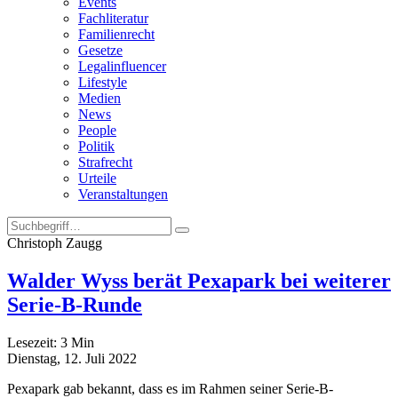
Events
Fachliteratur
Familienrecht
Gesetze
Legalinfluencer
Lifestyle
Medien
News
People
Politik
Strafrecht
Urteile
Veranstaltungen
Christoph Zaugg
Walder Wyss berät Pexapark bei weiterer
Serie-B-Runde
Lesezeit:
3
Min
Dienstag, 12. Juli 2022
Pexapark gab bekannt, dass es im Rahmen seiner Serie-B-