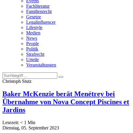
Events
Fachliteratur
Familienrecht
Gesetze
Legalinfluencer
Lifestyle
Medien
News
People
Politik
Strafrecht
Urteile
Veranstaltungen
Christoph Stutz
Baker McKenzie berät Menétrey bei
Übernahme von Nova Concept Piscines et
Jardins
Lesezeit:
< 1
Min
Dienstag, 05. September 2023