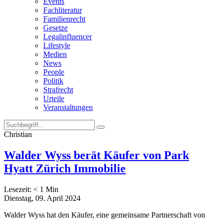
Events
Fachliteratur
Familienrecht
Gesetze
Legalinfluencer
Lifestyle
Medien
News
People
Politik
Strafrecht
Urteile
Veranstaltungen
Christian
Walder Wyss berät Käufer von Park
Hyatt Zürich Immobilie
Lesezeit:
< 1
Min
Dienstag, 09. April 2024
Walder Wyss hat den Käufer, eine gemeinsame Partnerschaft von