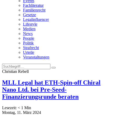
Events
Fachliteratur
Familienrecht
Gesetze
Legalinfluencer
Lifestyle
Medien
News
People
Politik
Strafrecht
Urteile
Veranstaltungen
Christian Rebell
MLL Legal hat ETH-Spin-off Chiral
Nano Ltd. bei Pre-Seed-
Finanzierungsrunde beraten
Lesezeit:
< 1
Min
Montag, 11. März 2024