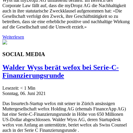
Wyss hat myDropz AG umfassend beraten. Im Bereich des
Corporate Law fällt auf, dass die myDropz AG die Nachhaltigkeit
auch in ihre statutarische Zweckklausel aufgenommen hat: «Die
Gesellschaft verfolgt den Zweck, ihre Geschäftstätigkeit so zu
betreiben, dass sie eine erhebliche positive und nachhaltige Wirkung
auf die Gesellschaft und die Umwelt erzielt.»
Weiterlesen
SOCIAL MEDIA
Walder Wyss berät wefox bei Serie-C-
Finanzierungsrunde
Lesezeit:
< 1
Min
Sonntag, 06. Juni 2021
Das Insurtech-Startup wefox mit seiner in Zürich ansässigen
Muttergesellschaft wefox Holding AG (ehemals FinanceApp AG)
hat eine Serie-C-Finanzierungsrunde in Höhe von 650 Millionen
US-Dollar abgeschlossen. Walder Wyss AG, deren Startupdesk
wefox von Anfang an unterstützte, beriet wefox als Swiss Counsel
auch in der Serie C Finanzierungsrunde .