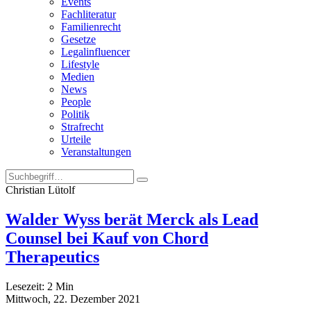
Events
Fachliteratur
Familienrecht
Gesetze
Legalinfluencer
Lifestyle
Medien
News
People
Politik
Strafrecht
Urteile
Veranstaltungen
Christian Lütolf
Walder Wyss berät Merck als Lead
Counsel bei Kauf von Chord
Therapeutics
Lesezeit:
2
Min
Mittwoch, 22. Dezember 2021