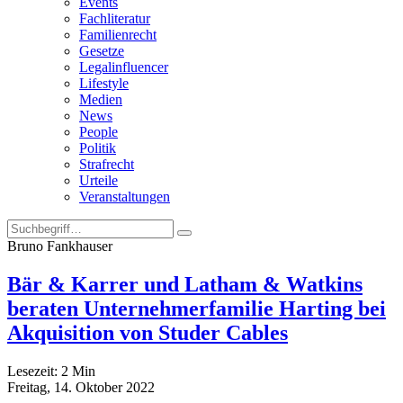
Events
Fachliteratur
Familienrecht
Gesetze
Legalinfluencer
Lifestyle
Medien
News
People
Politik
Strafrecht
Urteile
Veranstaltungen
Bruno Fankhauser
Bär & Karrer und Latham & Watkins
beraten Unternehmerfamilie Harting bei
Akquisition von Studer Cables
Lesezeit:
2
Min
Freitag, 14. Oktober 2022