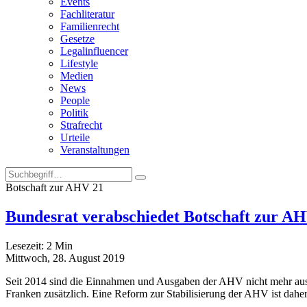
Events
Fachliteratur
Familienrecht
Gesetze
Legalinfluencer
Lifestyle
Medien
News
People
Politik
Strafrecht
Urteile
Veranstaltungen
Botschaft zur AHV 21
Bundesrat verabschiedet Botschaft zur A
Lesezeit:
2
Min
Mittwoch, 28. August 2019
Seit 2014 sind die Einnahmen und Ausgaben der AHV nicht mehr ausg
Franken zusätzlich. Eine Reform zur Stabilisierung der AHV ist da