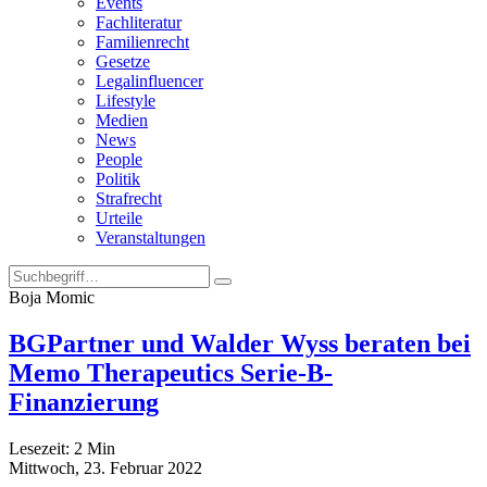
Events
Fachliteratur
Familienrecht
Gesetze
Legalinfluencer
Lifestyle
Medien
News
People
Politik
Strafrecht
Urteile
Veranstaltungen
Boja Momic
BGPartner und Walder Wyss beraten bei
Memo Therapeutics Serie-B-
Finanzierung
Lesezeit:
2
Min
Mittwoch, 23. Februar 2022