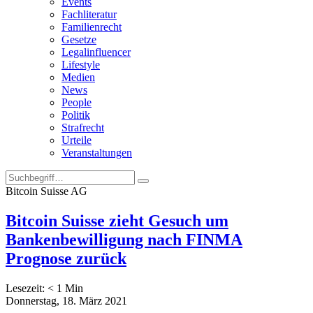
Events
Fachliteratur
Familienrecht
Gesetze
Legalinfluencer
Lifestyle
Medien
News
People
Politik
Strafrecht
Urteile
Veranstaltungen
Bitcoin Suisse AG
Bitcoin Suisse zieht Gesuch um
Bankenbewilligung nach FINMA
Prognose zurück
Lesezeit:
< 1
Min
Donnerstag, 18. März 2021