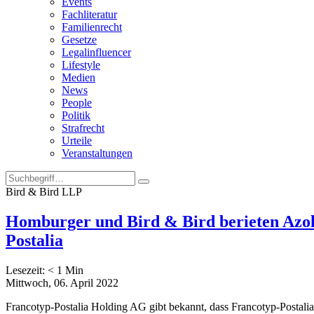
Events
Fachliteratur
Familienrecht
Gesetze
Legalinfluencer
Lifestyle
Medien
News
People
Politik
Strafrecht
Urteile
Veranstaltungen
Bird & Bird LLP
Homburger und Bird & Bird berieten Azolv
Postalia
Lesezeit:
< 1
Min
Mittwoch, 06. April 2022
Francotyp-Postalia Holding AG gibt bekannt, dass Francotyp-Postalia