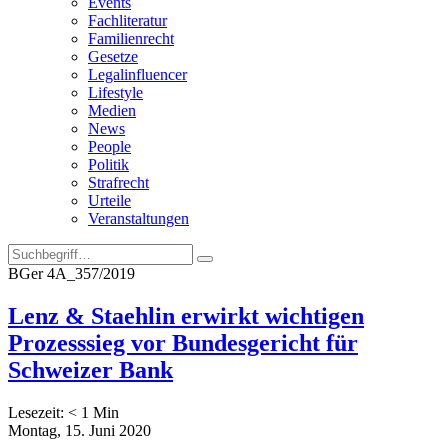
Events
Fachliteratur
Familienrecht
Gesetze
Legalinfluencer
Lifestyle
Medien
News
People
Politik
Strafrecht
Urteile
Veranstaltungen
BGer 4A_357/2019
Lenz & Staehlin erwirkt wichtigen
Prozesssieg vor Bundesgericht für
Schweizer Bank
Lesezeit:
< 1
Min
Montag, 15. Juni 2020