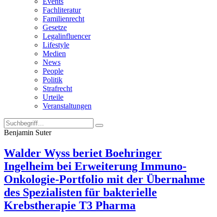
Events
Fachliteratur
Familienrecht
Gesetze
Legalinfluencer
Lifestyle
Medien
News
People
Politik
Strafrecht
Urteile
Veranstaltungen
Benjamin Suter
Walder Wyss beriet Boehringer
Ingelheim bei Erweiterung Immuno-
Onkologie-Portfolio mit der Übernahme
des Spezialisten für bakterielle
Krebstherapie T3 Pharma