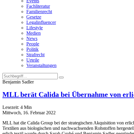
Events
Fachliteratur
Familienrecht
Gesetze
Legalinfluencer
Lifestyle
Medien
News
People
Politik
Strafrecht
Urteile
Veranstaltungen
Benjamin Sadler
MLL berät Calida bei Übernahme von erlic
Lesezeit:
4
Min
Mittwoch, 16. Februar 2022
MLL hat die Calida Group bei der strategischen Akquisition von erli
Textilien aus biologischen und nachwachsenden Rohstoffen hergestell
erlich textil wurde durch Sarah Grohé und Benjamin Sadler gegründet.