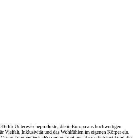
 2016 für Unterwäscheprodukte, die in Europa aus hochwertigen
 Vielfalt, Inklusivität und das Wohlfühlen im eigenen Körper ein.
Group kommentiert: «Besonders freut uns, dass erlich textil und die