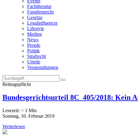
Events
Fachliteratur
Familienrecht
Gesetze
Legalinfluencer
Lifestyle
Medien
News
People
Politik
Strafrecht
Urteile
Veranstaltungen
Beitragspflicht
Bundesgerichtsurteil 8C_405/2018: Kein A
Lesezeit:
< 1
Min
Sonntag, 10. Februar 2019
Weiterlesen