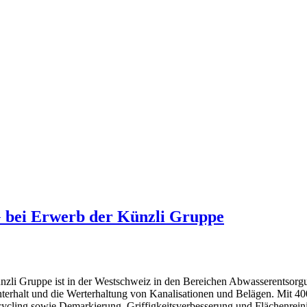
 bei Erwerb der Künzli Gruppe
nzli Gruppe ist in der Westschweiz in den Bereichen Abwasserentsor
nterhalt und die Werterhaltung von Kanalisationen und Belägen. Mit 400
cycling sowie Demarkierung, Griffigkeitsverbesserung und Flächenre