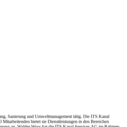
gung, Sanierung und Umweltmanagement tätig. Die ITS Kanal
 Mitarbeitenden bietet sie Dienstleistungen in den Bereichen
inigung an. Walder Wyss hat die ITS Kanal Services AG im Rahmen