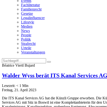
Events
Fachliteratur
Familienrecht
Gesetze
Legalinfluencer
Lifestyle
Medien
News
People
Politik
Strafrecht
Urteile
Veranstaltungen
Béatrice Viertl Bujard
Walder Wyss berät ITS Kanal Services AG
Lesezeit:
< 1
Min
Freitag, 21. April 2023
Die ITS Kanal Services AG hat die Künzli Gruppe erworben. Die Kü
Services AG mit Sitz in Boswil ist eine Komplettanbieterin für den U
Kanalreinigung, Kanalinspektion, grabenlose Sanierung, Abwasserre